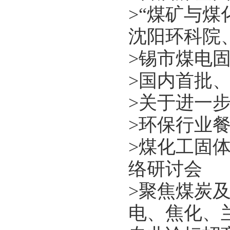
>
“煤矿与煤
沈阳环科院
>
锡市煤电
>
国内首批、
>
关于进一
>
环保行业餐
>
煤化工固
络研讨会
>
聚焦煤炭
电、焦化、