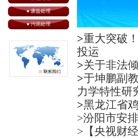
●
废盐处理
●
污泥处理
>
重大突破
投运
>
关于非法
>
于坤鹏副教
力学特性研
>
黑龙江省鸡
>
汾阳市安
>
【央视财