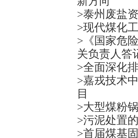
新方向
>
泰州废盐资
>
现代煤化
>
《国家危险
关负责人答
>
全面深化
>
嘉戎技术
目
>
大型煤粉
>
污泥处置
>
首届煤基固