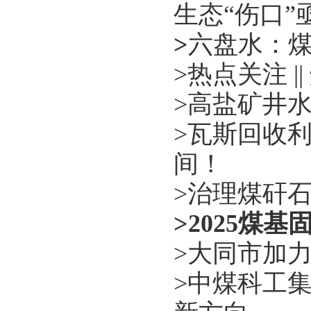
生态“伤口”
>
六盘水：煤
>
热点关注 |
>
高盐矿井
>
瓦斯回收利
间！
>
治理煤矸
>
2025煤
>
大同市加
>
中煤科工