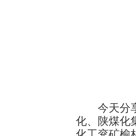
今天分享神
化、陕煤化
化工兖矿榆