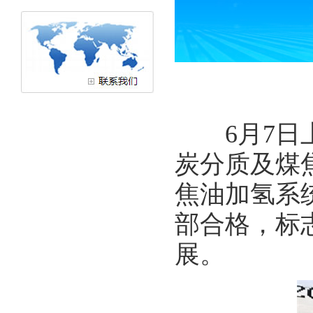
甘肃
6月7日上
炭分质及煤
焦油加氢系
部合格，标
展。